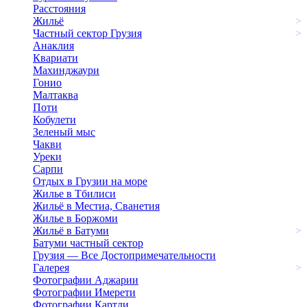
Расстояния
Жильё
>
Частный сектор Грузия
>
Анаклия
Квариати
Махинджаури
Гонио
Малтаква
Поти
Кобулети
Зеленый мыс
Чакви
Уреки
Сарпи
Отдых в Грузии на море
Жилье в Тбилиси
Жильё в Местиа, Сванетия
Жилье в Боржоми
Жильё в Батуми
>
Батуми частный сектор
Грузия — Все Достопримечательности
Галерея
>
Фотографии Аджарии
Фотографии Имерети
Фотографии Картли