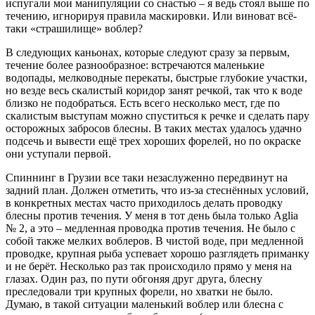
испугали мои манипуляции со снастью – я ведь стоял выше по
течению, игнорируя правила маскировки. Или виноват всё-
таки «страшилище» воблер?
В следующих каньонах, которые следуют сразу за первым,
течение более разнообразное: встречаются маленькие
водопады, мелководные перекаты, быстрые глубокие участки,
но везде весь скалистый коридор занят речкой, так что к воде
близко не подобраться. Есть всего несколько мест, где по
скалистым выступам можно спуститься к речке и сделать пару
осторожных забросов блесны. В таких местах удалось удачно
подсечь и вывести ещё трех хороших форелей, но по окраске
они уступали первой.
Спиннинг в Грузии все таки незаслуженно передвинут на
задний план. Должен отметить, что из-за стеснённых условий,
в конкретных местах часто приходилось делать проводку
блесны против течения. У меня в тот день была только Aglia
№ 2, а это – медленная проводка против течения. Не было с
собой также мелких воблеров. В чистой воде, при медленной
проводке, крупная рыба успевает хорошо разглядеть приманку
и не берёт. Несколько раз так происходило прямо у меня на
глазах. Один раз, по пути обгоняя друг друга, блесну
преследовали три крупных форели, но хватки не было.
Думаю, в такой ситуации маленький воблер или блесна с