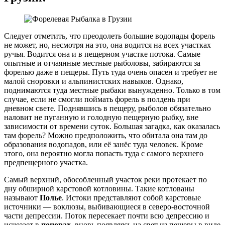
Следует отметить, что преодолеть большие водопады форель
не может, но, несмотря на это, она водится на всех участках
ручья. Водится она и в пещерном участке потока. Самые
опытные и отчаянные местные рыболовы, забираются за
форелью даже в пещеры. Путь туда очень опасен и требует не
малой сноровки и альпинистских навыков. Однако,
поднимаются туда местные рыбаки вынужденно. Только в том
случае, если не смогли поймать форель в полдень при
дневном свете. Поднявшись в пещеру, рыболов обязательно
наловит не пуганную и голодную пещерную рыбку, вне
зависимости от времени суток. Большая загадка, как оказалась
там форель? Можно предположить, что обитала она там до
образования водопадов, или её занёс туда человек. Кроме
этого, она вероятно могла попасть туда с самого верхнего
предпещерного участка.
Самый верхний, обособленный участок реки протекает по
дну обширной карстовой котловины. Такие котлованы
называют
Полье
. Истоки представляют собой карстовые
источники — воклюзы, выбивающиеся в северо-восточной
части депрессии. Поток пересекает почти всю депрессию и
исчезает в
понорах
, вновь появляясь на свет из пещеры в виде