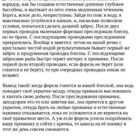
коридор, как бы создавая естественные длинные глубокие
бассейны, и вытекает из него очень медленным течением.
Берега, ясное дело, неприступны. Зайдя по пояс в воду, я
максимально углубился в каньон, и, насколько позволяли
условия, попытался сделать дальний заброс. После двух
первых проводок маленькие форельки преследовали блесну,
но не брали. С последующими проводками преследования
прекратились. Вообще я заметил: летом на малой речке с
кристально чистой водой результативным бывает первый же
заброс и продуманная проводка блесны. С последующими
забросами рыба быстро теряет интерес к приманке. После
первой (или второй) проводки, если форель не берёт (или
гонится и не берёт), то при очередных проводках никак не
возьмет.
Вывод такой: когда форель гонится за вашей блесной, она ведь
покидает своё укрытие-засаду, откуда привыкла выслеживать
и хватать свою добычу. После преследования приманки,
заподозрив что-то или заметив вас, она прячется в другом
укрытии, откуда брать на любые приманки и естественные
наживки отказывается, пока не успокоится и не вернется на
своё привычное место. А уж если форель успела попробовать
вашу приманку и сойти с крючка, то шансы на её поимку в
этот же день совсем снижаются.