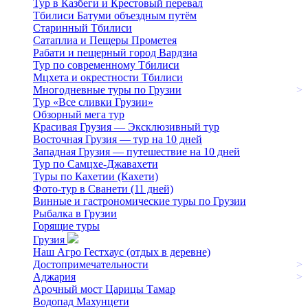
Тур в Казбеги и Крестовый перевал
Тбилиси Батуми объездным путём
Старинный Тбилиси
Сатаплиа и Пещеры Прометея
Рабати и пещерный город Вардзиа
Тур по современному Тбилиси
Мцхета и окрестности Тбилиси
Многодневные туры по Грузии
>
Тур «Все сливки Грузии»
Обзорный мега тур
Красивая Грузия — Эксклюзивный тур
Восточная Грузия — тур на 10 дней
Западная Грузия — путешествие на 10 дней
Тур по Самцхе-Джавахети
Туры по Кахетии (Кахети)
Фото-тур в Сванети (11 дней)
Винные и гастрономические туры по Грузии
Рыбалка в Грузии
Горящие туры
Грузия
Наш Агро Гестхаус (отдых в деревне)
Достопримечательности
>
Аджария
>
Арочный мост Царицы Тамар
Водопад Махунцети