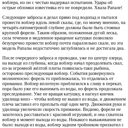
воблера, но он с честью выдержал испытания. Удары об
острые обломки известняка его не повредили. Хвала Рапале!
Следующие забросы я делал прямо под водопад и пытался
провести воблер вдоль левой скалы, где, по моему мнению, на
четырёх-пятиметровой глубине должны были быть стоянки
крупной форели. Таким образом, положенная дугой леска,
сила течения и медленное вращение катушки позволяло
безупречно провести воблер почти параллельно скале, но эта
модель Рапалы недостаточно заглублялась и не достигала дна.
После очередного заброса и проводки, уже по центру озерца,
на выходе из глубины, когда воблер начал преодолевать свал,
из-за огромной жёлтой плиты появилась-таки рыбина,
осторожно преследующая воблер. События развернулись
молниеносно: форель то приближалась, то отдалялась от
приманки. Воблер вплотную приблизился к сливу в перекат,
пора было уже его вынимать из воды, но форель продолжала
преследование. Уже не вращая катушку, я нагнул кончик
удилища вниз – чтобы воблер не вышел из воды, и движением
плеча заставил его проплыть ещё один метр. Движения руки и
удилища увеличили скорость приманки. Видимо, форели не
захотелось расставаться с красивой игрушкой, и она схватила
воблер в момент выхода из воды. Никакого вываживания не
было: выходя из воды, воблер задним тройником прихватил с