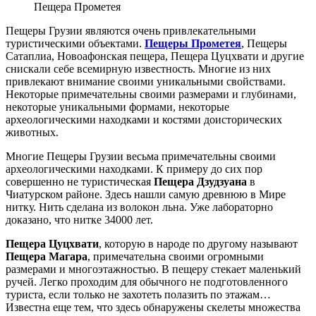
Пещера Прометея
Пещеры Грузии являются очень привлекательными
туристическими объектами.
Пещеры Прометея
, Пещеры
Сатаплиа, Новоафонская пещера, Пещера Цуцхвати и другие
снискали себе всемирную известность. Многие из них
привлекают внимание своими уникальными свойствами.
Некоторые примечательны своими размерами и глубинами,
некоторые уникальными формами, некоторые
археологическими находками и костями доисторических
животных.
Многие Пещеры Грузии весьма примечательны своими
археологическими находками. К примеру до сих пор
совершенно не туристическая
Пещера Дзудзуана
в
Чиатурском районе. Здесь нашли самую древнюю в Мире
нитку. Нить сделана из волокон льна. Уже лабораторно
доказано, что нитке 34000 лет.
Пещера Цуцхвати
, которую в народе по другому называют
Пещера Магара
, примечательна своими огромными
размерами и многоэтажностью. В пещеру стекает маленький
ручей. Легко проходим для обычного не подготовленного
туриста, если только не захотеть полазить по этажам…
Известна еще тем, что здесь обнаружены скелеты множества