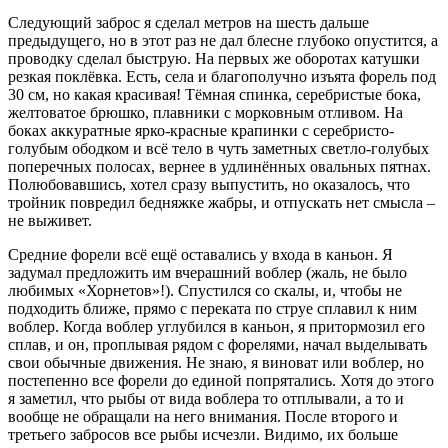
Следующий заброс я сделал метров на шесть дальше
предыдущего, но в этот раз не дал блесне глубоко опустится, а
проводку сделал быструю. На первых же оборотах катушки
резкая поклёвка. Есть, села и благополучно изъята форель под
30 см, но какая красивая! Тёмная спинка, серебристые бока,
желтоватое брюшко, плавники с морковным отливом. На
боках аккуратные ярко-красные крапинки с серебристо-
голубым ободком и всё тело в чуть заметных светло-голубых
поперечных полосах, вернее в удлинённых овальных пятнах.
Полюбовавшись, хотел сразу выпустить, но оказалось, что
тройник повредил бедняжке жабры, и отпускать нет смысла –
не выживет.
Средние форели всё ещё оставались у входа в каньон. Я
задумал предложить им вчерашний воблер (жаль, не было
любимых «Хорнетов»!). Спустился со скалы, и, чтобы не
подходить ближе, прямо с переката по струе сплавил к ним
воблер. Когда воблер углубился в каньон, я притормозил его
сплав, и он, проплывая рядом с форелями, начал выделывать
свои обычные движения. Не знаю, я виноват или воблер, но
постепенно все форели до единой попрятались. Хотя до этого
я заметил, что рыбы от вида воблера то отплывали, а то и
вообще не обращали на него внимания. После второго и
третьего забросов все рыбы исчезли. Видимо, их больше