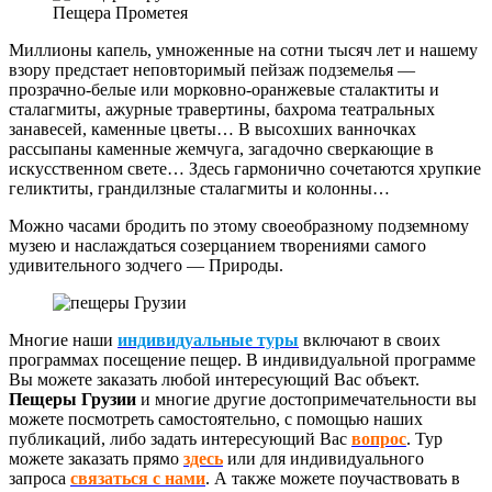
Пещера Прометея
Миллионы капель, умноженные на сотни тысяч лет и нашему
взору предстает неповторимый пейзаж подземелья —
прозрачно-белые или морковно-оранжевые сталактиты и
сталагмиты, ажурные травертины, бахрома театральных
занавесей, каменные цветы… В высохших ванночках
рассыпаны каменные жемчуга, загадочно сверкающие в
искусственном свете… Здесь гармонично сочетаются хрупкие
геликтиты, грандилзные сталагмиты и колонны…
Можно часами бродить по этому своеобразному подземному
музею и наслаждаться созерцанием творениями самого
удивительного зодчего — Природы.
Многие наши
индивидуальные туры
включают в своих
программах посещение пещер. В индивидуальной программе
Вы можете заказать любой интересующий Вас объект.
Пещеры Грузии
и многие другие достопримечательности вы
можете посмотреть самостоятельно, с помощью наших
публикаций, либо задать интересующий Вас
вопрос
. Тур
можете заказать прямо
здесь
или для индивидуального
запроса
связаться с нами
. А также можете поучаствовать в