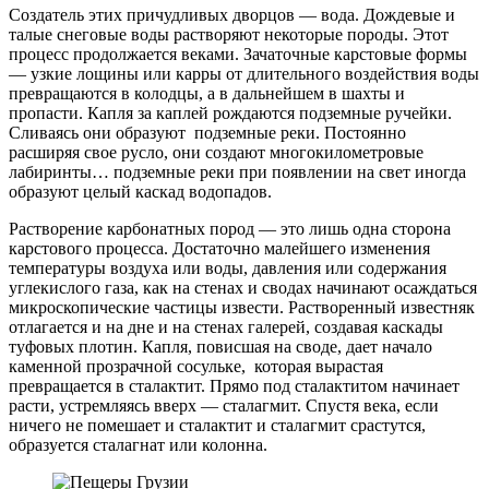
Создатель этих причудливых дворцов — вода. Дождевые и
талые снеговые воды растворяют некоторые породы. Этот
процесс продолжается веками. Зачаточные карстовые формы
— узкие лощины или карры от длительного воздействия воды
превращаются в колодцы, а в дальнейшем в шахты и
пропасти. Капля за каплей рождаются подземные ручейки.
Сливаясь они образуют подземные реки. Постоянно
расширяя свое русло, они создают многокилометровые
лабиринты… подземные реки при появлении на свет иногда
образуют целый каскад водопадов.
Растворение карбонатных пород — это лишь одна сторона
карстового процесса. Достаточно малейшего изменения
температуры воздуха или воды, давления или содержания
углекислого газа, как на стенах и сводах начинают осаждаться
микроскопические частицы извести. Растворенный известняк
отлагается и на дне и на стенах галерей, создавая каскады
туфовых плотин. Капля, повисшая на своде, дает начало
каменной прозрачной сосульке, которая вырастая
превращается в сталактит. Прямо под сталактитом начинает
расти, устремляясь вверх — сталагмит. Спустя века, если
ничего не помешает и сталактит и сталагмит срастутся,
образуется сталагнат или колонна.