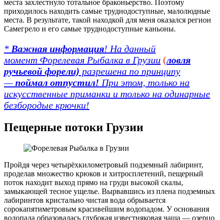
места захлестнуло тотальное браконьерство. Поэтому
приходилось находить самые труднодоступные, малолюдные
места. В результате, такой находкой для меня оказался регион
Самегрело и его самые труднодоступные каньоны.
*
Важная информация
! На данный
момент Форелевая Рыбалка в Грузии
(
ловля
ручьевой форели)
разрешена по принципу
—
поймал отпустил!
При этом, только на
искусственные приманки и только на одинарные
безбородые крючки!
Пещерные потоки Грузии
Пройдя через четырёхкилометровый подземный лабиринт,
проделав множество крюков и хитросплетений, пещерный
поток находит выход прямо на груди высокой скалы,
замыкающей тесное ущелье. Вырвавшись из плена подземных
лабиринтов кристально чистая вода обрывается
сорокапятиметровым красивейшим водопадом. У основания
водопада образовалась глубокая известняковая чаша — озерцо