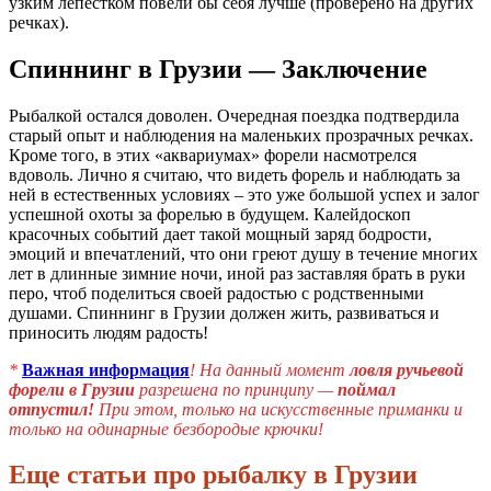
узким лепестком повели бы себя лучше (проверено на других
речках).
Спиннинг в Грузии — Заключение
Рыбалкой остался доволен. Очередная поездка подтвердила
старый опыт и наблюдения на маленьких прозрачных речках.
Кроме того, в этих «аквариумах» форели насмотрелся
вдоволь. Лично я считаю, что видеть форель и наблюдать за
ней в естественных условиях – это уже большой успех и залог
успешной охоты за форелью в будущем. Калейдоскоп
красочных событий дает такой мощный заряд бодрости,
эмоций и впечатлений, что они греют душу в течение многих
лет в длинные зимние ночи, иной раз заставляя брать в руки
перо, чтоб поделиться своей радостью с родственными
душами. Спиннинг в Грузии должен жить, развиваться и
приносить людям радость!
*
Важная информация
! На данный момент
ловля ручьевой
форели в Грузии
разрешена по принципу —
поймал
отпустил!
При этом, только на искусственные приманки и
только на одинарные безбородые крючки!
Еще статьи про рыбалку в Грузии