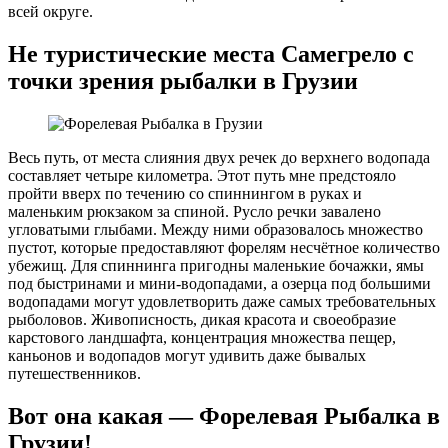
всей округе.
Не туристические места Самегрело с
точки зрения рыбалки в Грузии
Весь путь, от места слияния двух речек до верхнего водопада
составляет четыре километра. Этот путь мне предстояло
пройти вверх по течению со спиннингом в руках и
маленьким рюкзаком за спиной. Русло речки завалено
угловатыми глыбами. Между ними образовалось множество
пустот, которые предоставляют форелям несчётное количество
убежищ. Для спиннинга пригодны маленькие бочажки, ямы
под быстринами и мини-водопадами, а озерца под большими
водопадами могут удовлетворить даже самых требовательных
рыболовов. Живописность, дикая красота и своеобразие
карстового ландшафта, концентрация множества пещер,
каньонов и водопадов могут удивить даже бывалых
путешественников.
Вот она какая — Форелевая Рыбалка в
Грузии!