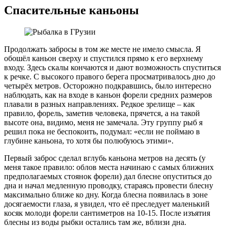
Спасительные каньоны
Продолжать забросы в том же месте не имело смысла. Я
обошёл каньон сверху и спустился прямо к его верхнему
входу. Здесь скалы кончаются и дают возможность спуститься
к речке. С высокого правого берега просматривалось дно до
четырёх метров. Осторожно подкравшись, было интересно
наблюдать, как на входе в каньон форели средних размеров
плавали в разных направлениях. Редкое зрелище – как
правило, форель, заметив человека, прячется, а на такой
высоте она, видимо, меня не замечала. Эту группу рыб я
решил пока не беспокоить, подумал: «если не поймаю в
глубине каньона, то хотя бы полюбуюсь этими».
Первый заброс сделал вглубь каньона метров на десять (у
меня такое правило: облов места начинаю с самых ближних
предполагаемых стоянок форели) дал блесне опуститься до
дна и начал медленную проводку, стараясь провести блесну
максимально ближе ко дну. Когда блесна появилась в зоне
досягаемости глаза, я увидел, что её преследует маленький
косяк молоди форели сантиметров на 10-15. После изъятия
блесны из воды рыбки остались там же, вблизи дна.