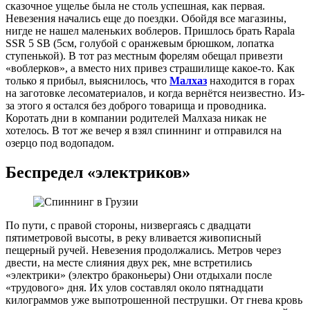
сказочное ущелье была не столь успешная, как первая.
Невезения начались еще до поездки. Обойдя все магазины,
нигде не нашел маленьких воблеров. Пришлось брать Rapala
SSR 5 SB (5см, голубой с оранжевым брюшком, лопатка
ступенькой). В тот раз местным форелям обещал привезти
«воблерков», а вместо них привез страшилище какое-то. Как
только я прибыл, выяснилось, что
Малхаз
находится в горах
на заготовке лесоматериалов, и когда вернётся неизвестно. Из-
за этого я остался без доброго товарища и проводника.
Коротать дни в компании родителей Малхаза никак не
хотелось. В тот же вечер я взял спиннинг и отправился на
озерцо под водопадом.
Беспредел «электриков»
По пути, с правой стороны, низвергаясь с двадцати
пятиметровой высоты, в реку вливается живописный
пещерный ручей. Невезения продолжались. Метров через
двести, на месте слияния двух рек, мне встретились
«электрики» (электро браконьеры) Они отдыхали после
«трудового» дня. Их улов составлял около пятнадцати
килограммов уже выпотрошенной пеструшки. От гнева кровь