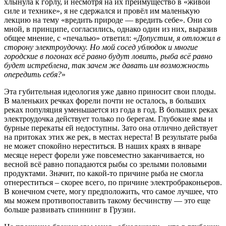
хлынула к горлу, и несмотря на их преимущество в «живой
силе и технике», я не сдержался и провёл им маленькую
лекцию на тему «вредить природе — вредить себе». Они со
мной, в принципе, согласились, однако один из них, выразив
общее мнение, с «печалью» ответил: «
Допустим, я отложил в
сторону электроудочку. Но мой сосед ублюдок и многие
городские в погонах всё равно будут ловить, рыба всё равно
будет истреблена, так зачем же давать им возможность
опередить себя?
»
Эта губительная идеология уже давно приносит свои плоды.
В маленьких речках форели почти не осталось, в больших
реках популяция уменьшается из года в год. В больших реках
электроудочка действует только по берегам. Глубокие ямы и
бурные перекаты ей недоступны. Зато она отлично действует
на притоках этих же рек, в местах нереста! В результате рыба
не может спокойно нереститься. В наших краях в январе
месяце нерест форели уже повсеместно заканчивается, но
весной всё равно попадаются рыбы со зрелыми половыми
продуктами. Значит, по какой-то причине рыба не смогла
отнереститься – скорее всего, по причине электробраконьеров.
В конечном счете, могу предположить, что самое лучшее, что
мы можем противопоставить такому бесчинству — это еще
больше развивать спиннинг в Грузии.