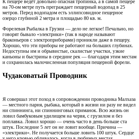
К пещере ведёт довольно опасная тропинка, а в самой пещере
на 70-ом метре путь преграждает пещерный водопад в 25
метров. Перед водопадом есть эллипсовидное пещерное
озерцо глубиной 2 метра и площадью 80 кв. м.
Форелевая Рыбалка в Грузии — дело не легкое! Печально, но
говорят бывало «электрики» (так в народе называют
браконьеров с электроприборами) проникли даже в пещеру.
Хорошо, что эти приборы не работают на больших глубинах.
Недоступны им и обрывистые, скалистые участки, узкие
каньоны и быстрины в середине рек — благодаря этим местам
и сохранилась малочисленная популяция пещерной форели.
Чудаковатый Проводник
Я совершал этот поход в сопровождении проводника Малхаза
— местного парня, рыбака, который в жизни ни разу не видел
ни спиннинга, ни спиннинговых приманок. Всю жизнь он
ловил бамбуковым удилищем на червя, с грузилом и без
поплавка. Ловил хорошо — очень часто в день больше ста
штук. Последние 5 лет он не ловит вообще. Причина —
«электрики». Не получается больше ловить 100 штук. Сердце
у него кровью обливалось, когда в любимых местах