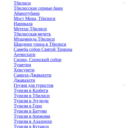
Тбилиси
>
Тбилисские серные бани
Абанотубани
Мост Мира, Тбилиси
Нарикала
Метехи Тбилиси
Тбилисская мечеть
Мтацминда Тбилиси
Шардени улица в Тбилиси
Самеба собор Святой Троицы
Анчисхати
Сиони, Сионский собор
Тушетии
Хевсурети
Самцхе-Джавахети
Джавахети
Грузия для туристов
>
Туризм в Казбеги
Туризм в Тбилиси
Туризм в Зугдиди
Туризм в Гори
Туризм в Батуми
Туризм в боржоми
Туризм в Ахалцихе
Туризм в Кутаиси