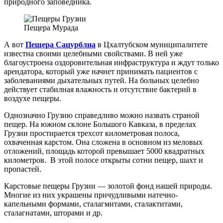
природного заповедника.
Пещера Мурада
А вот
Пещера Сацурблиа
в Цхалтубском муниципалитете
известна своими целебными свойствами. В ней уже
благоустроена оздоровительная инфраструктура и ждут только
арендатора, который уже начнет принимать пациентов с
заболеваниями дыхательных путей. На больных целебно
действует стабилная влажность и отсутствие бактерий в
воздухе пещеры.
Однозначно Грузию справедливо можно назвать страной
пещер. На южном склоне Большого Кавказа, в пределах
Грузии простирается трехсот километровая полоса,
охваченная карстом. Она сложена в основном из меловых
отложений, площадь которой превышает 5000 квадратных
километров. В этой полосе открыты сотни пещер, шахт и
пропастей.
Карстовые пещеры Грузии — золотой фонд нашей природы.
Многие из них украшены причудливыми натечно-
капельными формами, сталагмитами, сталактитами,
сталагнатами, шторами и др.