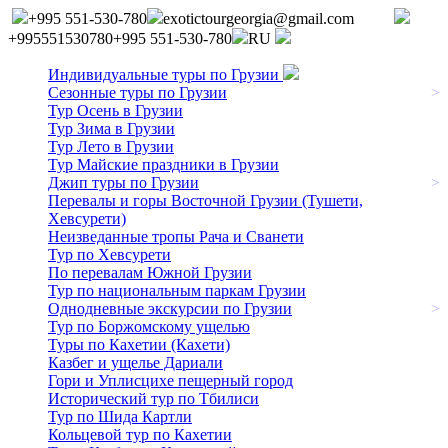
+995 551-530-780
exotictourgeorgia@gmail.com
+995551530780
+995 551-530-780
RU
Индивидуальные туры по Грузии
Сезонные туры по Грузии
>
Тур Осень в Грузии
Тур Зима в Грузии
Тур Лето в Грузии
Тур Майские праздники в Грузии
Джип туры по Грузии
>
Перевалы и горы Восточной Грузии (Тушети,
Хевсурети)
Неизведанные тропы Рача и Сванети
Тур по Хевсурети
По перевалам Южной Грузии
Тур по национальным паркам Грузии
Однодневные экскурсии по Грузии
>
Тур по Боржомскому ущелью
Туры по Кахетии (Кахети)
Казбег и ущелье Дариали
Гори и Уплисцихе пещерный город
Исторический тур по Тбилиси
Тур по Шида Картли
Кольцевой тур по Кахетии