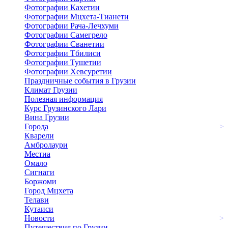
Фотографии Кахетии
Фотографии Мцхета-Тианети
Фотографии Рача-Лечхуми
Фотографии Самегрело
Фотографии Сванетии
Фотографии Тбилиси
Фотографии Тушетии
Фотографии Хевсуретии
Праздничные события в Грузии
Климат Грузии
Полезная информация
Курс Грузинского Лари
Вина Грузии
Города
>
Кварели
Амбролаури
Местиа
Омало
Сигнаги
Боржоми
Город Мцхета
Телави
Кутаиси
Новости
>
Путешествия по Грузии