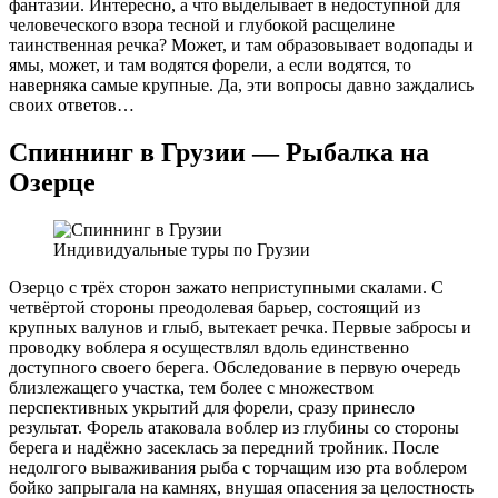
фантазии. Интересно, а что выделывает в недоступной для
человеческого взора тесной и глубокой расщелине
таинственная речка? Может, и там образовывает водопады и
ямы, может, и там водятся форели, а если водятся, то
наверняка самые крупные. Да, эти вопросы давно заждались
своих ответов…
Спиннинг в Грузии — Рыбалка на
Озерце
Индивидуальные туры по Грузии
Озерцо с трёх сторон зажато неприступными скалами. С
четвёртой стороны преодолевая барьер, состоящий из
крупных валунов и глыб, вытекает речка. Первые забросы и
проводку воблера я осуществлял вдоль единственно
доступного своего берега. Обследование в первую очередь
близлежащего участка, тем более с множеством
перспективных укрытий для форели, сразу принесло
результат. Форель атаковала воблер из глубины со стороны
берега и надёжно засеклась за передний тройник. После
недолгого вываживания рыба с торчащим изо рта воблером
бойко запрыгала на камнях, внушая опасения за целостность