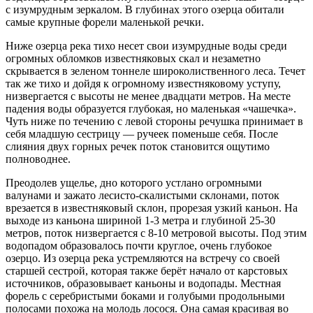
с изумрудным зеркалом. В глубинах этого озерца обитали
самые крупные форели маленькой речки.
Ниже озерца река тихо несет свои изумрудные воды среди
огромных обломков известняковых скал и незаметно
скрывается в зеленом тоннеле широколиственного леса. Течет
так же тихо и дойдя к огромному известняковому уступу,
низвергается с высоты не менее двадцати метров. На месте
падения воды образуется глубокая, но маленькая «чашечка».
Чуть ниже по течению с левой стороны речушка принимает в
себя младшую сестрицу — ручеек поменьше себя. После
слияния двух горных речек поток становится ощутимо
полноводнее.
Преодолев ущелье, дно которого устлано огромными
валунами и зажато лесисто-скалистыми склонами, поток
врезается в известняковый склон, прорезая узкий каньон. На
выходе из каньона шириной 1-3 метра и глубиной 25-30
метров, поток низвергается с 8-10 метровой высоты. Под этим
водопадом образовалось почти круглое, очень глубокое
озерцо. Из озерца река устремляются на встречу со своей
старшей сестрой, которая также берёт начало от карстовых
источников, образовывает каньоны и водопады. Местная
форель с серебристыми боками и голубыми продольными
полосами похожа на молодь лосося. Она самая красивая во