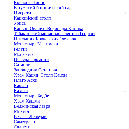
Крепость Гонио
Батумский ботанический сад
Имерети
>
Кацхийский столп
Убиса
Каньон Окаце и Водопады Кинчха
Табакинский монастырь святого Георгия
Питомник Кавказских Овчарок
Монастырь Мгвимеви
Гелати
Моцамета
Пещера Прометея
Сатаплиа
Заповедник Сатаплиа
Храм Кацхи. Столп Кацхи
Плато Асхи
Картли
Кахети
>
Монастырь Бодбе
Храм Хашми
Веджинская лавра
Мцхета
Рача — Лечхуми
Самегрело
Сванети