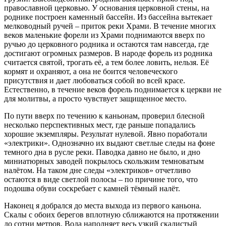
православной церковью. У основания церковной стены, на
роднике построен каменный бассейн. Из бассейна вытекает
мелководный ручей – приток реки Храми. В течение многих
веков маленькие форели из Храми поднимаются вверх по
ручью до церковного родника и остаются там навсегда, где
достигают огромных размеров. В народе форель из родника
считается святой, трогать её, а тем более ловить, нельзя. Её
кормят и охраняют, а она не боится человеческого
присутствия и дает любоваться собой во всей красе.
Естественно, в течение веков форель поднимается к церкви не
для молитвы, а просто чувствует защищенное место.
По пути вверх по течению к каньонам, проверил блесной
несколько перспективных мест, где раньше попадались
хорошие экземпляры. Результат нулевой. Явно поработали
«электрики». Однозначно их выдают светлые следы на фоне
темного дна в русле реки. Паводка давно не было, и дно
миниатюрных заводей покрылось скользким темноватым
налётом. На таком дне следы «электриков» отчетливо
остаются в виде светлой полосы – по причине того, что
подошва обуви соскребает с камней тёмный налёт.
Наконец я добрался до места выхода из первого каньона.
Скалы с обоих берегов вплотную сближаются на протяжении
до сотни метров. Вода наполняет весь узкий скалистый