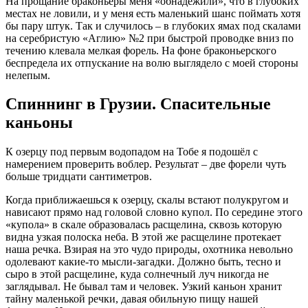
На прощание браконьеры меня «обнадежили», что в глубоких
местах не ловили, и у меня есть маленький шанс поймать хотя
бы пару штук. Так и случилось – в глубоких ямах под скалами
на серебристую «Аглию» №2 при быстрой проводке вниз по
течению клевала мелкая форель. На фоне браконьерского
беспредела их отпускание на волю выглядело с моей стороны
нелепым.
Спиннинг в Грузии. Спасительные
каньоны
К озерцу под первым водопадом на Тобе я подошёл с
намерением проверить воблер. Результат – две форели чуть
больше тридцати сантиметров.
Когда приближаешься к озерцу, скалы встают полукругом и
нависают прямо над головой словно купол. По середине этого
«купола» в скале образовалась расщелина, сквозь которую
видна узкая полоска неба. В этой же расщелине протекает
наша речка. Взирая на это чудо природы, охотника невольно
одолевают какие-то мысли-загадки. Должно быть, тесно и
сыро в этой расщелине, куда солнечный луч никогда не
заглядывал. Не бывал там и человек. Узкий каньон хранит
тайну маленькой речки, давая обильную пищу нашей