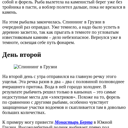
собой и форель. Рыба вылетела на каменистый берег уже без
тройника в пасти, а воблер полетел дальше, пока не врезался в
камень.
На этом рыбалка закончилась. Спиннинг в Грузии в
очередной раз оправдал. Уже темнело, а надо было успеть в
деревню засветло, так как прыгать в темноте по угловатым
известняковым камням – дело небезопасное. Вернулся уже в
темноте, освещая себе путь фонарем.
День второй
На второй день с утра отправился на главную речку этого
ущелья. Эта речка разов в два – два с половиной полноводнее
вчерашнего притока. Вода в ней гораздо холоднее. В
результате рыбачить решил только в каньонах – это самые
недоступные места для «электриков». Похоже на то, форель
по сравнению с другими рыбами, особенно чувствует
защищенные участки водоемов и скапливается там в довольно
больших количествах.
К примеру могу привести
Монастырь Берта
в Южной
Грузии. Высокодебитный родник выбивает прямо под