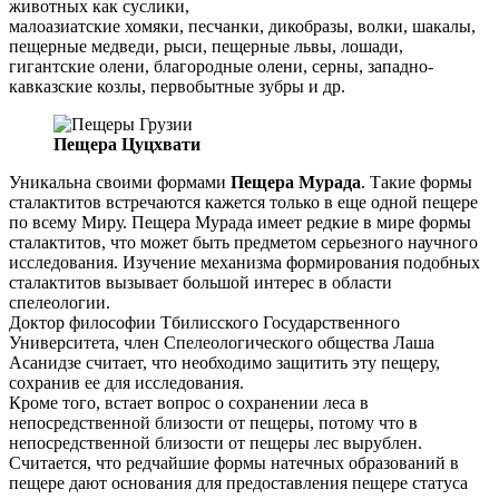
животных как суслики,
малоазиатские хомяки, песчанки, дикобразы, волки, шакалы,
пещерные медведи, рыси, пещерные львы, лошади,
гигантские олени, благородные олени, серны, западно-
кавказские козлы, первобытные зубры и др.
Пещера Цуцхвати
Уникальна своими формами
Пещера Мурада
. Такие формы
сталактитов встречаются кажется только в еще одной пещере
по всему Миру. Пещера Мурада имеет редкие в мире формы
сталактитов, что может быть предметом серьезного научного
исследования. Изучение механизма формирования подобных
сталактитов вызывает большой интерес в области
спелеологии.
Доктор философии Тбилисского Государственного
Университета, член Спелеологического общества Лаша
Асанидзе считает, что необходимо защитить эту пещеру,
сохранив ее для исследования.
Кроме того, встает вопрос о сохранении леса в
непосредственной близости от пещеры, потому что в
непосредственной близости от пещеры лес вырублен.
Считается, что редчайшие формы натечных образований в
пещере дают основания для предоставления пещере статуса