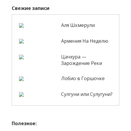
Свежие записи
Аля Шкмерули
Армения На Неделю
Цачхура —
Зарождение Реки
Лобио в Горшочке
Сулгуни или Сулугуни?
Полезное: