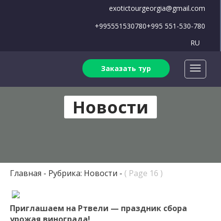
exotictourgeorgia@gmail.com
+995551530780
+995 551-530-780
RU
Заказать тур
Новости
Главная
Рубрика: Новости
( Page 16 )
Приглашаем на Ртвели — праздник сбора
урожая винограда!